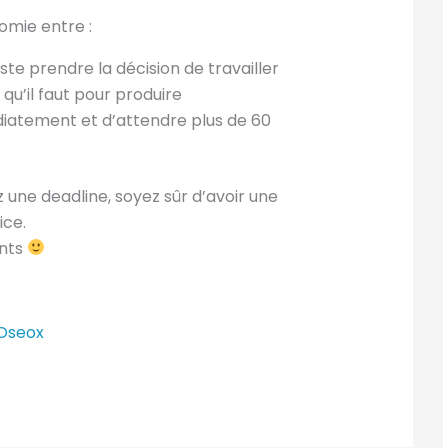
tomie entre :
juste prendre la décision de travailler
qu’il faut pour produire
édiatement et d’attendre plus de 60
z une deadline, soyez sûr d’avoir une
ice.
ants
 Oseox