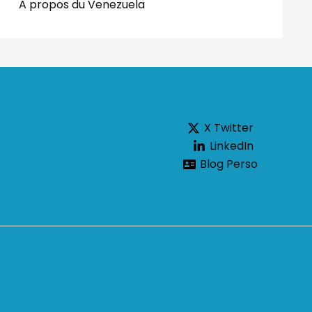
A propos du Venezuela
X Twitter
LinkedIn
Blog Perso