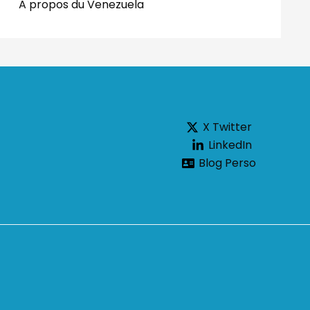
A propos du Venezuela
X Twitter
LinkedIn
Blog Perso