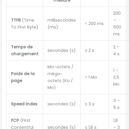
mesure
200
TTFB
(Time
millisecondes
–
< 200 ms
To First Byte)
(ms)
500
ms
Temps de
2 –
secondes (s)
≤ 2 s
chargement
4 s
kilo-octets /
1 –
Poids de la
méga-
< 1 Mo
2,5
page
octets (Ko /
Mo
Mo)
3 –
Speed index
secondes (s)
≤ 3 s
5 s
FCP
(First
1,8
Contentful
secondes (s)
≤ 1,8 s
– 3