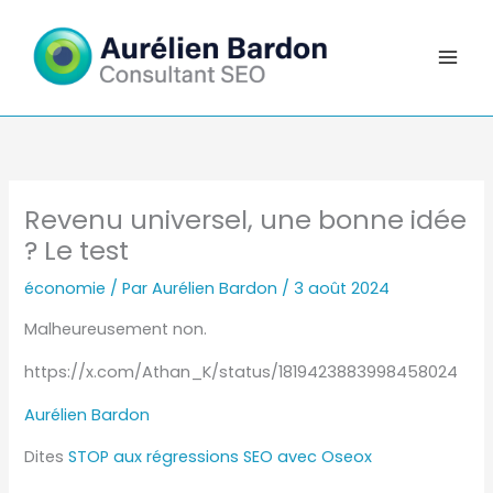
Aller
au
contenu
Revenu universel, une bonne idée
? Le test
économie
/ Par
Aurélien Bardon
/
3 août 2024
Malheureusement non.
https://x.com/Athan_K/status/1819423883998458024
Aurélien Bardon
Dites
STOP aux régressions SEO avec Oseox