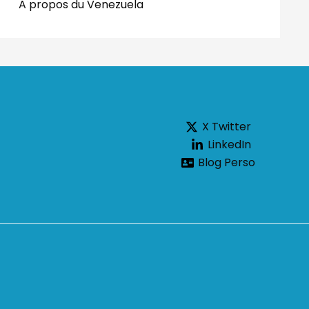
A propos du Venezuela
X Twitter
LinkedIn
Blog Perso