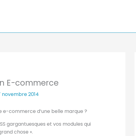
é en E-commerce
7 novembre 2014
ite e-commerce d’une belle marque ?
s CSS gargantuesques et vos modules qui
 grand chose ».