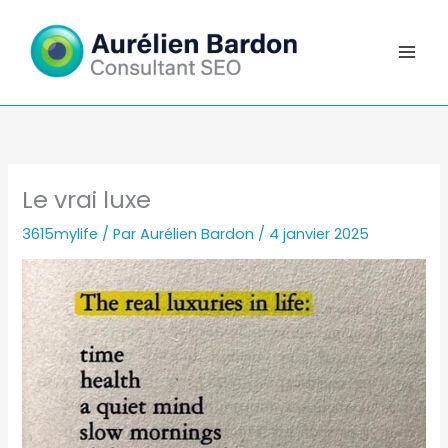
Aller
au
contenu
Le vrai luxe
3615mylife
/ Par
Aurélien Bardon
/
4 janvier 2025