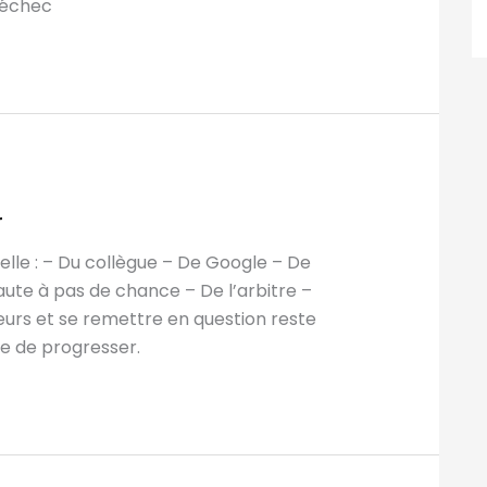
d’échec
r
elle : – Du collègue – De Google – De
faute à pas de chance – De l’arbitre –
eurs et se remettre en question reste
re de progresser.