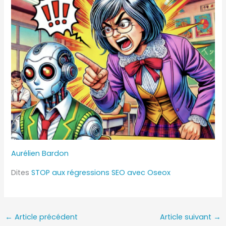
Aurélien Bardon
Dites
STOP aux régressions SEO avec Oseox
←
Article précédent
Article suivant
→