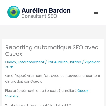
Aller
au
contenu
Reporting automatique SEO avec
Oseox
Oseox
,
Référencement
/ Par
Aurélien Bardon
/
21 janvier
2026
On a frappé vraiment fort avec ce nouveau lancement
de produit sur Oseox.
Plus précisément, on a (encore) amélioré
Oseox
Visibility
.
Tout d’abord, on a ajouté la data GSC.