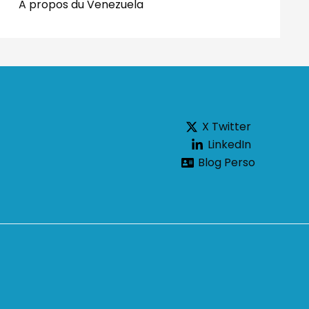
A propos du Venezuela
X Twitter
LinkedIn
Blog Perso