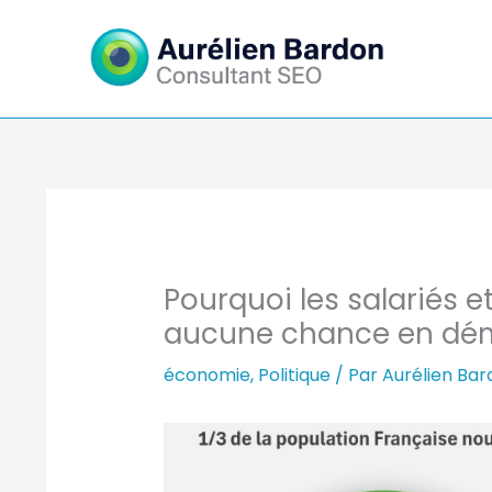
Aller
au
contenu
Pourquoi les salariés 
aucune chance en dém
économie
,
Politique
/ Par
Aurélien Ba