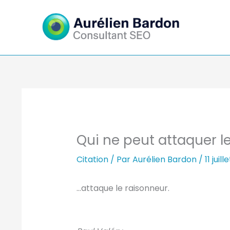
Aller
au
contenu
Qui ne peut attaquer 
Citation
/ Par
Aurélien Bardon
/
11 juil
…attaque le raisonneur.