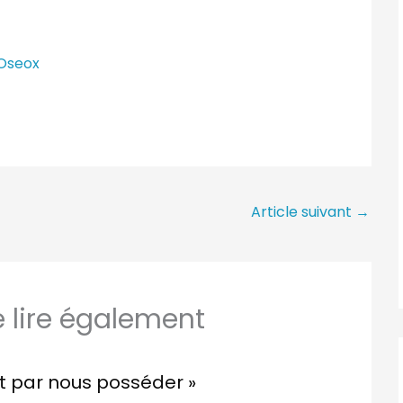
 Oseox
Article suivant
→
lire également
nt par nous posséder »