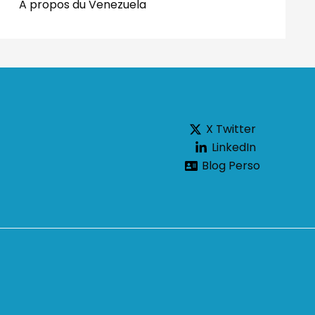
A propos du Venezuela
X Twitter
LinkedIn
Blog Perso