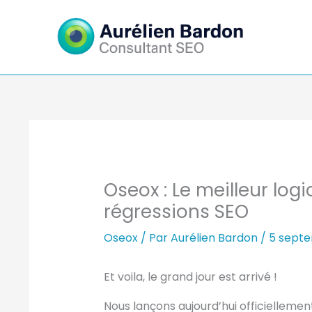
Aller
au
contenu
Oseox : Le meilleur log
régressions SEO
Oseox
/ Par
Aurélien Bardon
/
5 sept
Et voila, le grand jour est arrivé !
Nous lançons aujourd’hui officielleme