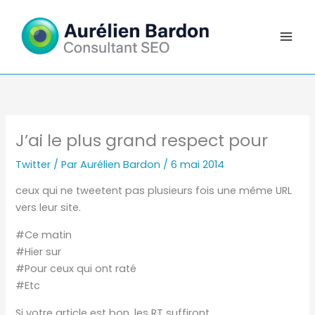
Aller
au
contenu
J’ai le plus grand respect pour
Twitter
/ Par
Aurélien Bardon
/
6 mai 2014
ceux qui ne tweetent pas plusieurs fois une même URL
vers leur site.
#Ce matin
#Hier sur
#Pour ceux qui ont raté
#Etc
Si votre article est bon, les RT suffiront.